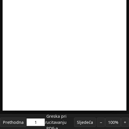
Greska pri
Prethodna
/
ucitavanju
Sljedeća
−
100%
+
PDF-a.