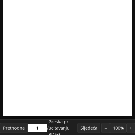
Greska pri
Prethodna
/
ucitavanju
Sljedeća
−
100%
+
PDF-a.