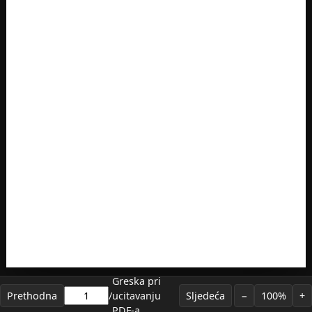
Greska pri
Prethodna
/
ucitavanju
Sljedeća
−
100%
+
PDF-a.