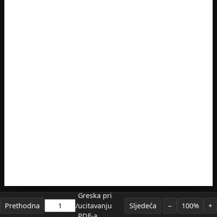
Greska pri
Prethodna
/
ucitavanju
Sljedeća
−
100%
+
PDF-a.